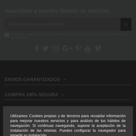
Suscríbete a nuestro Boletín de Noticias
Enim quis fugiat consequat elit minim nisi eu occaecat occaecat deserunt aliquip nisi
ex deserunt.
ENVIOS GARANTIZADOS
COMPRA 100% SEGURA
INFORMACION GENERAL
Utilizamos Cookies propias y de terceros para recopilar información
para mejorar nuestros servicios y para análisis de tus hábitos de
INFORMACION LEGAL
navegación. Si continuas navegando, supone la aceptación de la
instalación de las mismas. Puedes configurar tu navegador para
impedir su instalación.