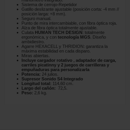
Sistema de cerrojo-Repetidor
Gatillo deslizante ajustable (posición corta: -4 mm //
posición larga: +8 mm).
Seguro manual.
Punto de mira intercambiable, con fibra óptica roja.
Alza de fibra óptica totalmente ajustable.
Culata
HUMAN TECH DESIGN
: totalmente
ergonómica, y con
tecnología MGS
. Diseño
ambidiestro.
Agarre HEXACELL y THRIDION: garantiza la
máxima estabilidad en cada disparo.
Miras abiertas.
Incluye cargador rotativo , adaptador de carga,
carriles picatinny y 2 juegos de carrilleras y
empuñaduras para personalizarla
Potencia:
24 julios.
Supresor Sonido S4 Integrado
Longitud total:
114,60 cm.
Largo del cañón:
72,5.
Peso:
2,6 kg.
No reviews