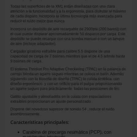
Todas las superficies de la XM1 están diseñadas con una clara
atención a la funcionalidad y a la ergonomía, para disfrutar al máximo
de cada disparo. Incorpora la última tecnología más avanzada para
reducir el ruido mejor que nunca.
Incorpora un depósito de aire recargable de 2900psi (200 bares)) con
el cual puede disparar aproximadamente 50 disparos por carga. Este
depósito se puede recargar con una bomba manual o con un tanque
de aire (incluye adaptador).
Cargador giratorio extraíble para calibre 5.5 dispone de una
capacidad de carga de 7 balines mientras que el de 4.5 admite hasta
9 balines de carga.
El sistema Thridion Pro Adaptive Checkering (TPAC) en la palanca de
cerrojo brinda un agarre seguro mientras se coloca el balín. Además
siguiendo con la filosofía de diseño (TPAC) la culata sintética con
diseño ergonómico y con un orificio para el pulgar proporcionando
un agarre seguro para prácticamente todas las posiciones de tiro.
Gatillo ajustable y almohadilla en la culata con espaciadores
extraíbles proporcionan un ajuste personalizado.
Dispone del novedoso supresor de sonido S4 , reduce el ruido
asombrosamente.
Características principales:
Carabina de precarga neumática (PCP), con
manómetro integrado.