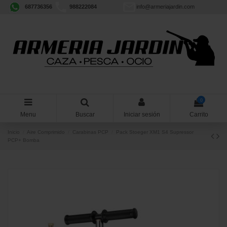
687736356
988222084
info@armeriajardin.com
0
Menu
Buscar
Iniciar sesión
Carrito
Inicio
Aire Comprimido
Carabinas PCP
Pack Stoeger XM1 S4 Supressor
PCP+ Bomba