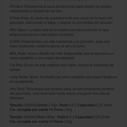
XProtect: Resistencia al agua excepcional, para resistir los golpes,
salpicaduras y rociado de las olas.
G Free Body: El centro de gravedad está más cerca de la mano del
pescador, reduciendo la fatiga y mejorar la comodidad del lanzado.
ARC Spool: La línea sale de la bobina con menos fricción lo que
proporciona lances más largos y precisos.
S ARB: Rodamientos con alta resistencia a la corrosión, para una
mejor protección contra la arena, la sal y el polvo.
MGL Rotor: Nuevo diseño del rotor Magnumlite, que proporciona un
mejor equilibrio, y una mayor sensibilidad.
CI4 Plus: El uso de este material más rígido, mejora la eficiencia del
carrete.
Long Stroke Spool: Su diseño da como resultado una mayor distancia
de lanzamiento.
Anti-Twist: Tecnología anti-enredos para un funcionamiento perfecto
del guia hilos , solo reservado hasta ahora a la gama más alta de
Shimano
Tamaño
2500HGA
Peso
175gr.
Ratio
5,8:1
Capacidad
0,25 160m
Cm. recogida por vuelta
86
Freno
11Kg
Tamaño
3000XG
Peso
180gr.
Ratio
6,4:1
Capacidad
0,25 210m
Cm. recogida por vuelta
94
Freno
11Kg