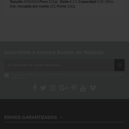
Tamaño
4000XGA
Peso
215gr.
Ratio
6,2:1
Capacidad
0,30 180m
Cm. recogida por vuelta
101
Freno
11Kg
No reviews
Marca
Suscríbete a nuestro Boletín de Noticias
Enim quis fugiat consequat elit minim nisi eu occaecat occaecat deserunt aliquip nisi
ex deserunt.
ENVIOS GARANTIZADOS