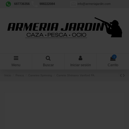
687736356
988222084
info@armeriajardin.com
0
Menu
Buscar
Iniciar sesión
Carrito
Inicio
Pesca
Carretes Spinning
Carrete Shimano Vanford FA