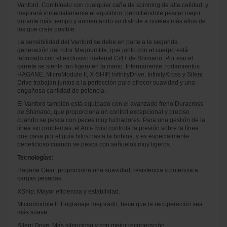
Vanford. Combínelo con cualquier caña de spinning de alta calidad, y
mejorará inmediatamente el equilibrio, permitiéndole pescar mejor,
durante más tiempo y aumentando su disfrute a niveles más altos de
los que creía posible.
La sensibilidad del Vanford se debe en parte a la segunda
generación del rotor Magnumlite, que junto con el cuerpo está
fabricado con el exclusivo material Ci4+ de Shimano. Por eso el
carrete se siente tan ligero en la mano. Internamente, rodamientos
HAGANE, MicroModule II, X-SHIP, InfinityDrive, InfinityXross y Silent
Drive trabajan juntos a la perfección para ofrecer suavidad y una
engañosa cantidad de potencia.
El Vanford también está equipado con el avanzado freno Duracross
de Shimano, que proporciona un control excepcional y preciso
cuando se pesca con peces muy luchadores. Para una gestión de la
línea sin problemas, el Anti-Twist controla la presión sobre la línea
que pasa por el guía hilos hasta la bobina, y es especialmente
beneficioso cuando se pesca con señuelos muy ligeros.
Tecnologías:
Hagane Gear: proporciona una suavidad, resistencia y potencia a
cargas pesadas.
XShip: Mayor eficiencia y estabilidad.
Micromodule II: Engranaje mejorado, hece que la recuperación sea
más suave.
Silent Drive: Más silencioso y con mejor recuperación.